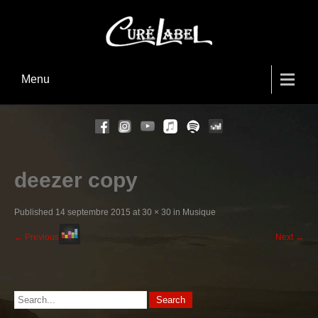
Menu
deezer copy
Published
14 septembre 2015
at
30 × 30
in
Musique
←
Previous
Next
→