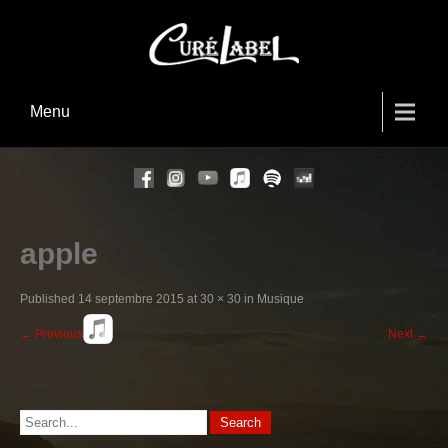
Menu
apple
Published
14 septembre 2015
at
30 × 30
in
Musique
←
Previous
Next
→